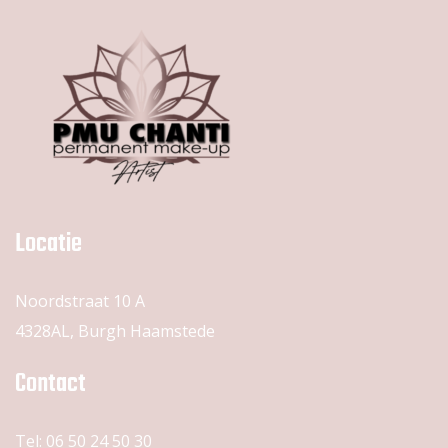
Locatie
Noordstraat 10 A
4328AL, Burgh Haamstede
Contact
Tel: 06 50 24 50 30